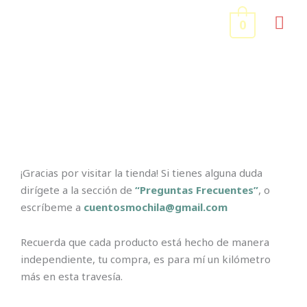
Ir
ME
0
al
contenido
PRI
Tienda
¡Gracias por visitar la tienda! Si tienes alguna duda
dirígete a la sección de
“Preguntas Frecuentes”
, o
escríbeme a
cuentosmochila@gmail.com
Recuerda que cada producto está hecho de manera
independiente, tu compra, es para mí un kilómetro
más en esta travesía.