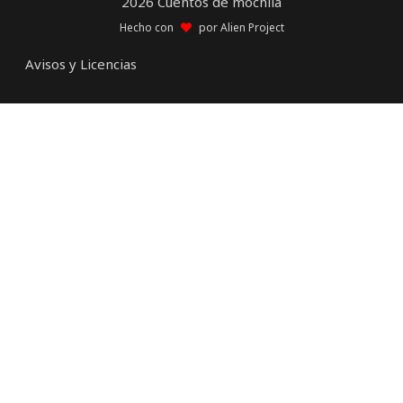
2026 Cuentos de mochila
Hecho con
por
Alien Project
Avisos y Licencias