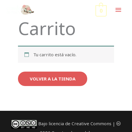
Ir
MEN
0
al
contenido
PRIN
Carrito
Tu carrito está vacío.
VOLVER A LA TIENDA
Bajo licencia de Creative Commons
|