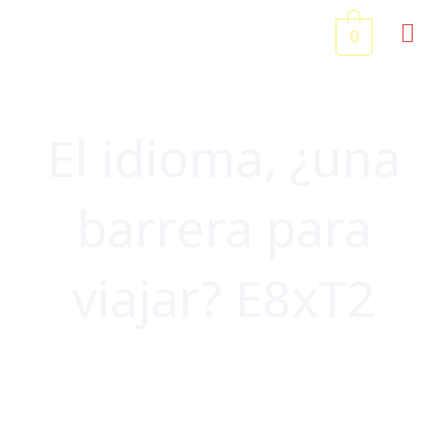
Ir
ME
0
al
contenido
PRI
El idioma, ¿una
barrera para
viajar? E8xT2
PODCAST