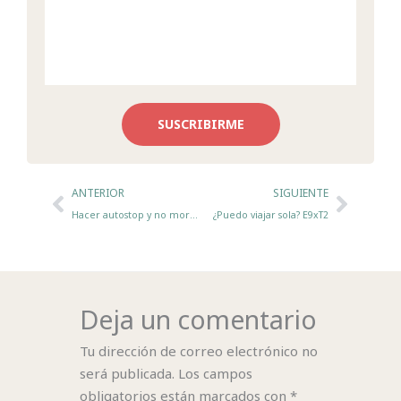
SUSCRIBIRME
Ant
Sigui
ANTERIOR
SIGUIENTE
Hacer autostop y no morir en el intento E7xT2
¿Puedo viajar sola? E9xT2
Deja un comentario
Tu dirección de correo electrónico no
será publicada.
Los campos
obligatorios están marcados con
*