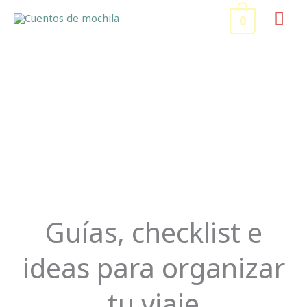
Ir
ME
0
al
contenido
PRI
Organiza tu Viaje
Guías, checklist e
ideas para organizar
tu viaje