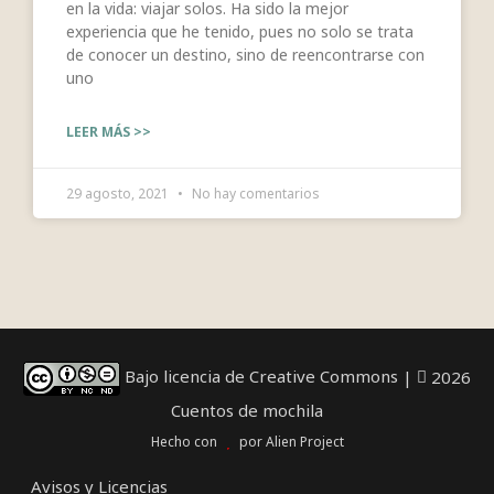
en la vida: viajar solos. Ha sido la mejor
experiencia que he tenido, pues no solo se trata
de conocer un destino, sino de reencontrarse con
uno
LEER MÁS >>
29 agosto, 2021
No hay comentarios
Bajo licencia de Creative Commons
|
2026
Cuentos de mochila
Hecho con
por
Alien Project
Avisos y Licencias