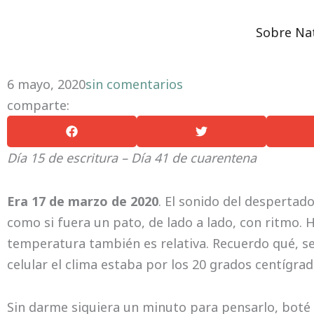
Ir
Día 15 Cómo hemos cambiado
al
Sobre Na
contenido
6 mayo, 2020
sin comentarios
comparte:
Día 15 de escritura – Día 41 de cuarentena
Era 17 de marzo de 2020
. El sonido del despertad
como si fuera un pato, de lado a lado, con ritmo. H
temperatura también es relativa. Recuerdo qué, se
celular el clima estaba por los 20 grados centígrado
Sin darme siquiera un minuto para pensarlo, boté l