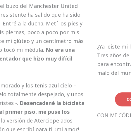
el buzo del Manchester United
 resistente ha salido que ha sido
Entré a la ducha. Metí los pies y
is piernas, poco a poco por mis
te mi glúteo y un centímetro más
¿Ya leíste mi 
do tocó mi médula.
No era una
Tres años de 
entador que hizo muy difícil
para encontra
malo del mu
morado y los tenis azul cielo –
cielo totalmente despejado, y unos
C
istes -.
Desencadené la bicicleta
el primer piso, me puse los
CON MI CÓD
, la versión de Aterciopelados
n que escribí para ti, ¡mi amor!,