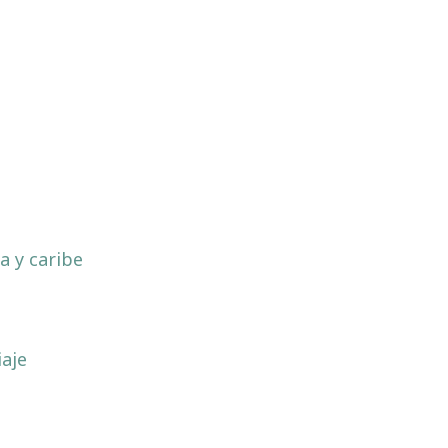
a y caribe
a
iaje