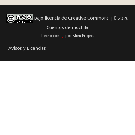
Bajo licencia de Creative Commons
|
2026
Cuentos de mochila
Hecho con
por
Alien Project
Avisos y Licencias