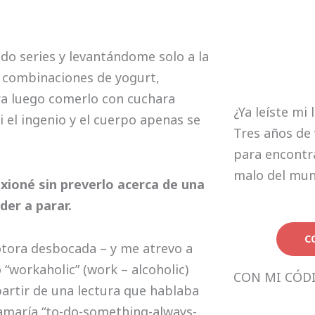
ndo series y levantándome solo a la
r combinaciones de yogurt,
ara luego comerlo con cuchara
¿Ya leíste mi 
i el ingenio y el cuerpo apenas se
Tres años de 
para encontra
malo del mu
exioné sin preverlo acerca de una
der a parar.
C
otora desbocada – y me atrevo a
 “workaholic” (work – alcoholic)
CON MI CÓD
partir de una lectura que hablaba
llamaría “to-do-something-always-