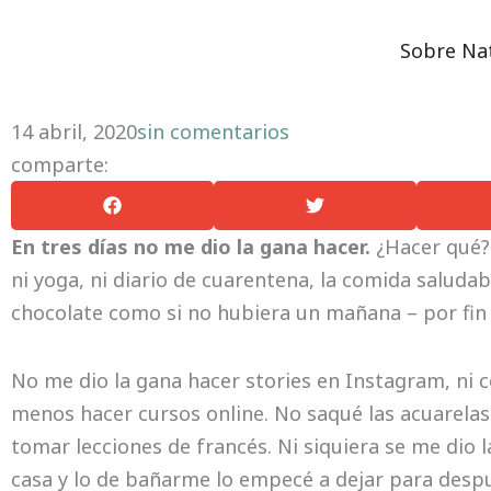
Ir
Día 11. 72 horas de desintoxicación
al
Sobre Na
contenido
14 abril, 2020
sin comentarios
comparte:
En tres días no me dio la gana hacer.
¿Hacer qué? 
ni yoga, ni diario de cuarentena, la comida saludabl
chocolate como si no hubiera un mañana – por fin e
No me dio la gana hacer stories en Instagram, ni 
menos hacer cursos online. No saqué las acuarelas 
tomar lecciones de francés. Ni siquiera se me dio 
casa y lo de bañarme lo empecé a dejar para desp