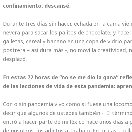
confinamiento, descansé.
Durante tres días sin hacer, echada en la cama vie
nevera para sacar los palitos de chocolate, y hace
galletas, cereal y banano en una copa de vidrio p
postrera – así dura más -, no moví la creatividad, n
desplazó.
En estas 72 horas de “no se me dio la gana” refl
de las lecciones de vida de esta pandemia: apren
Con o sin pandemia vivo como si fuese una locom
decir que algunos de ustedes también -. El término
entró a hacer parte de mi léxico hace unos días a 
de nosotros: los adictos al trabajo. En mi caso lo 