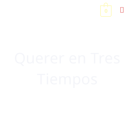
Ir
ME
0
al
contenido
PRI
Querer en Tres
Tiempos
ESCRIBO Y ESCRIBO