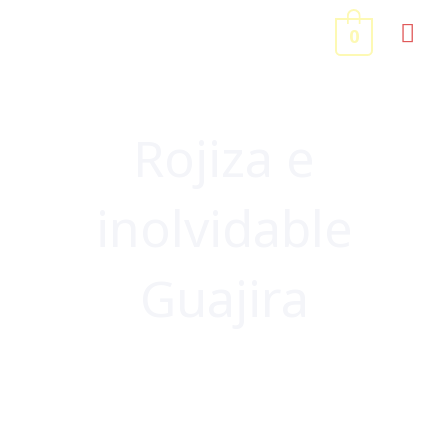
Ir
ME
0
al
contenido
PRI
Rojiza e
inolvidable
Guajira
COLOMBIA
,
SURAMÉRICA
,
VIAJES