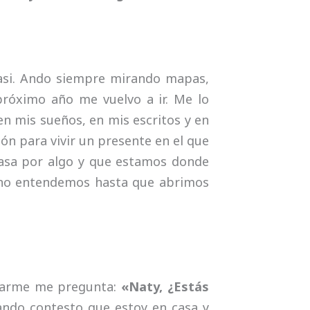
 casi. Ando siempre mirando mapas,
 próximo año me vuelvo a ir. Me lo
 en mis sueños, en mis escritos y en
zón para vivir un presente en el que
asa por algo y que estamos donde
o no entendemos hasta que abrimos
larme me pregunta:
«Naty, ¿Estás
ndo contesto que estoy en casa y