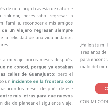
s de una larga travesía de catorce
saludar, necesitaba regresar a
mi familia, reconocer a mis amigos
 de un viajero regresar siempre
 la felicidad de una vida andante,
ares.
¿Ya leíste mi 
Tres años de 
para encontra
r a mi viaje pocos meses después.
malo del mu
que no conocí, porque ya estaban
as calles de Guanajuato;
pero el
eso un
incidente en la frontera con
 pasaron los meses después de ese
C
 entre mis letras para que nuevos
CON MI CÓD
 día de planear el siguiente viaje,