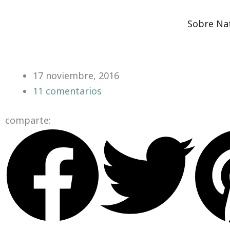
Ir
Síntomas de la viajera en casa
al
Sobre Na
contenido
17 noviembre, 2016
11 comentarios
comparte: