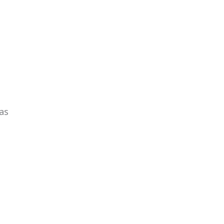
as
américa