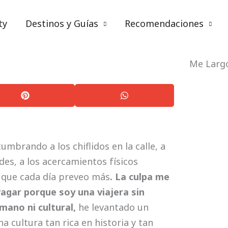
ty
Destinos y Guías
Recomendaciones
Centroamérica y Caribe
,
Cuba
,
Viajes
Me Larg
umbrando a los chiflidos en la calle, a
des, a los acercamientos físicos
 que cada día preveo más
. La culpa me
agar porque soy una viajera sin
mano ni cultural,
he levantado un
a cultura tan rica en historia y tan