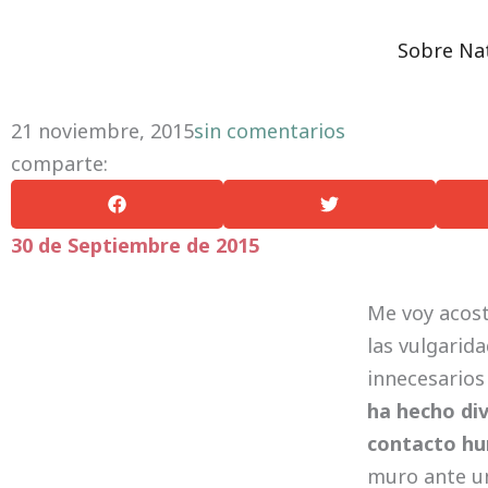
Ir
Día 9. Espiritual en Cienfuegos
al
Sobre Na
contenido
21 noviembre, 2015
sin comentarios
comparte:
30 de Septiembre de 2015
Me voy acost
las vulgarida
innecesarios
ha hecho div
contacto hu
muro ante un