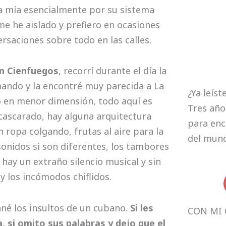
la mía esencialmente por su sistema
e he aislado y prefiero en ocasiones
ersaciones sobre todo en las calles.
n Cienfuegos
, recorrí durante el día la
ando y la encontré muy parecida a La
¿Ya leíst
 en menor dimensión, todo aquí es
Tres año
cascarado, hay alguna arquitectura
para enc
 ropa colgando, frutas al aire para la
del mun
sonidos si son diferentes, los tambores
 hay un extraño silencio musical y sin
y los incómodos chiflidos.
né los insultos de un cubano.
Si les
CON MI 
 si omito sus palabras y dejo que el