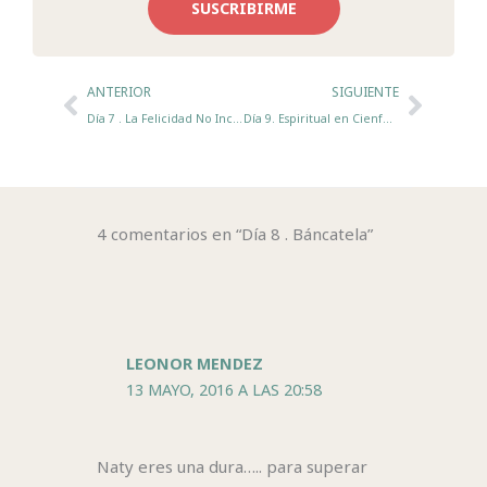
SUSCRIBIRME
Ant
Sigui
ANTERIOR
SIGUIENTE
Día 7 . La Felicidad No Incluida
Día 9. Espiritual en Cienfuegos
4 comentarios en “Día 8 . Báncatela”
LEONOR MENDEZ
13 MAYO, 2016 A LAS 20:58
Naty eres una dura….. para superar