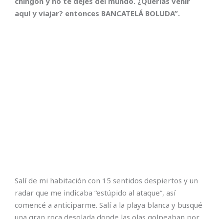
chingón y no te dejes del mundo. ¿Querías venir
aquí y viajar? entonces BANCATELÁ BOLUDA”.
Salí de mi habitación con 15 sentidos despiertos y un
radar que me indicaba “estúpido al ataque”, así
comencé a anticiparme. Salí a la playa blanca y busqué
una gran roca desolada donde las olas golpeaban por