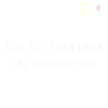
Ir
ME
0
al
contenido
PRI
Día 10 . Una Idea
de Revolución
CENTROAMÉRICA Y CARIBE
,
CUBA
,
VIAJES