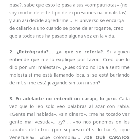
pasa?, sabe que esto le pasa a sus «compatriotas» (no
soy mucho de este tipo de expresiones nacionalistas),
y aún así decide agredirme… El universo se encarga
de callarlo a uno cuando se pone de arrogante, creo
que a todos nos ha pasado alguna vez en la vida.
2. ¿Retrógrada?… ¿a qué se refería?
. Si alguien
entiende que me lo explique por favor. Creo que lo
dijo por «mi malestar». ¿Pues cómo no iba a sentirme
molesta si me está llamando loca, si se está burlando
de mí, si me está juzgando sin ton ni son?
3. En adelante no entendí un carajo, lo juro.
Cada
vez que lo leo solo veo palabras al azar con rabia.
«Gente mal hablada», «sin dinero», «me ha tocado ver
gente mal vestida»… ¿y? … «no nos ponemos en los
zapatos del otro» (por supuesto él si lo hace), «que
Venezuela», «que Colombia»…
¿DE QUÉ CARAJOS