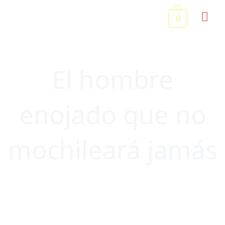
Ir
ME
0
al
contenido
PRI
El hombre
enojado que no
mochileará jamás
ESCRIBO Y ESCRIBO