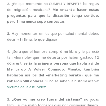
2.
¿En que momento no CUMPLÍ Y RESPETÉ las reglas
de migración mexicana?
Me encanta hacer estas
preguntas para que la discusión tenga sentido,
pero Elmu nunca supo contestar.
3.
Hay momentos en los que por salud mental debes
decir:
«Si Elmu, lo que digas»
4.
¿Será que el hombre compró mi libro y le pareció
tan «horrible» que me detesta por haber gastado 12
dólares?,
sería la primera persona que habla así de
Me Largo A Volver Conmigo. Miento, también
hablaron así los del «marketing barato» que me
robaron 500 dólares.
Si no se saben la historia acá va:
Víctima de la estupidez.
5. ¿Qué yo me creo fuera del sistema?
no jodas
Elmu, si me mato todos los días por conseguir dinero,