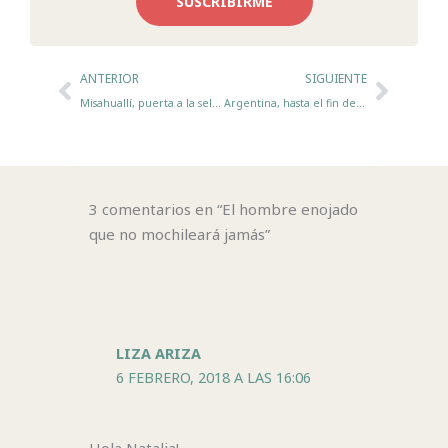
SUSCRIBIRME
Ant
Sigui
ANTERIOR
SIGUIENTE
Misahuallí, puerta a la selva ecuatoriana
Argentina, hasta el fin del mundo – Episodio 1
3 comentarios en “El hombre enojado
que no mochileará jamás”
LIZA ARIZA
6 FEBRERO, 2018 A LAS 16:06