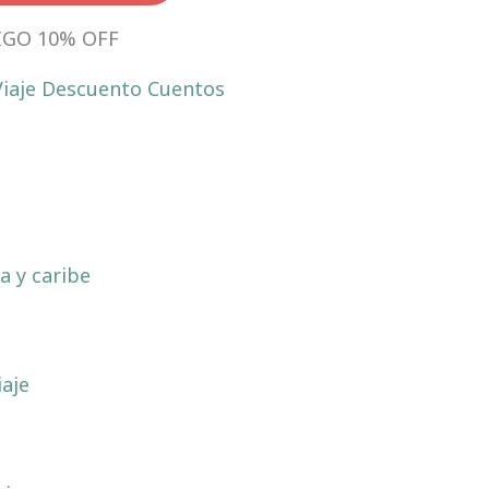
IGO 10% OFF
a y caribe
a
iaje