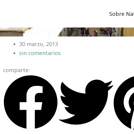
Ir
¿Estamos en La Paz?
al
Sobre Na
contenido
30 marzo, 2013
sin comentarios
comparte: