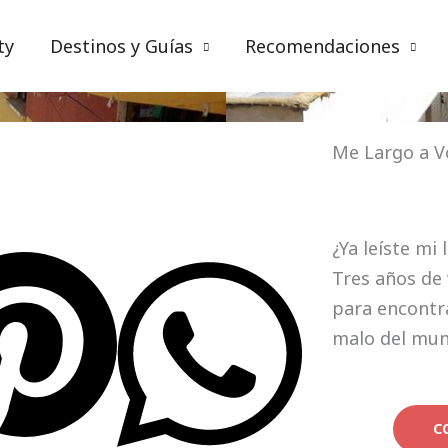
ty
Destinos y Guías
Recomendaciones
Bolivia
,
Suramérica
,
Viajes
Me Largo a V
¿Ya leíste mi 
Tres años de 
para encontra
malo del mu
C