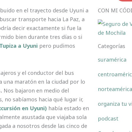
CON MI CÓD
ibuido en el trayecto desde Uyuni a
buscar transporte hacia La Paz, a
odría decir exactamente si fue la
mido bien durante tres días o si
Tupiza a Uyuni
pero pudimos
Categorías
suramérica
sajeros y el conductor del bus
centroaméric
 una maratón en la ciudad por lo
norteaméric
s.
Nos bajaron en medio del
 no sabíamos hacia qué lugar ir,
organiza tu v
cursión en Uyuni)
había estado en
ealmente asustada que viajaba sola
podcast
ada a nosotros desde las cinco de