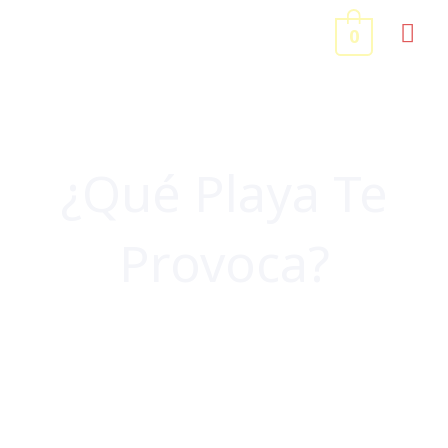
Ir
ME
0
al
contenido
PRI
¿Qué Playa Te
Provoca?
ESCRIBO Y ESCRIBO