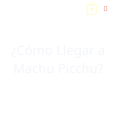
Ir
ME
0
al
contenido
PRI
¿Cómo Llegar a
Machu Picchu?
ORGANIZA TU VIAJE
,
PERÚ