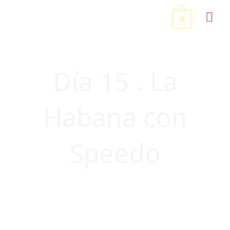
Ir
ME
0
al
contenido
PRI
Día 15 . La
Habana con
Speedo
CENTROAMÉRICA Y CARIBE
,
CUBA
,
VIAJES