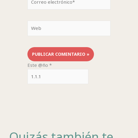
electrónico*
Web
Este @ño
*
Quizás también te