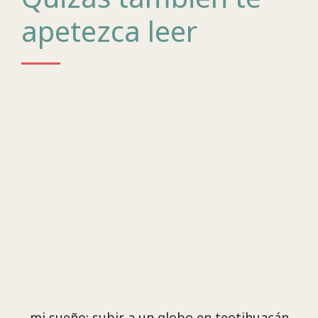
apetezca leer
mi sueño: subir a un globo en teotihuacán