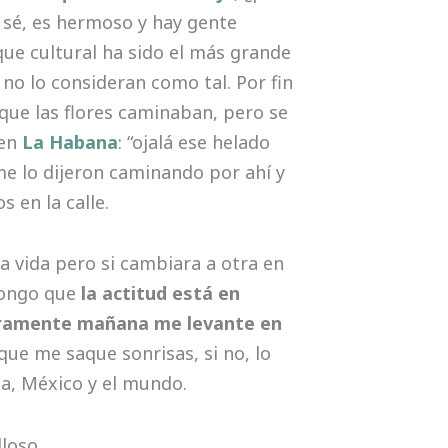
o sé, es hermoso y hay gente
que cultural ha sido el más grande
o lo consideran como tal. Por fin
que las flores caminaban, pero se
 en
La Habana
: “ojalá ese helado
podcas
me lo dijeron caminando por ahí y
 en la calle.
ta vida pero si cambiara a otra en
pongo que
la actitud está en
uramente mañana me levante en
que me saque sonrisas, si no, lo
a, México y el mundo.
loso.