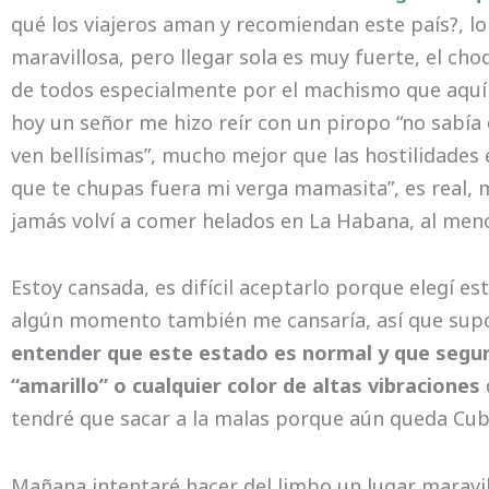
qué los viajeros aman y recomiendan este país?, l
maravillosa, pero llegar sola es muy fuerte, el cho
de todos especialmente por el machismo que aquí n
hoy un señor me hizo reír con un piropo “no sabía 
ven bellísimas”, mucho mejor que las hostilidades
que te chupas fuera mi verga mamasita”, es real, 
jamás volví a comer helados en La Habana, al menos
Estoy cansada, es difícil aceptarlo porque elegí es
algún momento también me cansaría, así que su
entender que este estado es normal y que seg
“amarillo” o cualquier color de altas vibraciones
tendré que sacar a la malas porque aún queda Cub
Mañana intentaré hacer del limbo un lugar maravil