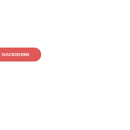
SUSCRIBIRME
Ant
Siguiente