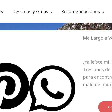
ty
Destinos y Guías
Recomendaciones
entroamérica y Caribe
,
Cuba
,
Viajes
Me Largo a V
¿Ya leíste mi 
Tres años de 
para encontra
malo del mu
C