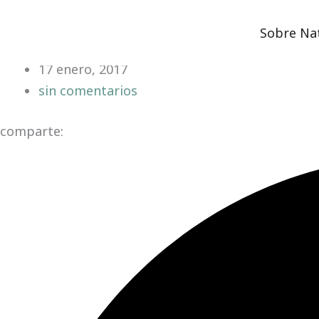
San Agustín Prehispánico
Ir
Colombia
,
Suramérica
,
Viajes
al
Sobre Na
contenido
17 enero, 2017
sin comentarios
comparte: