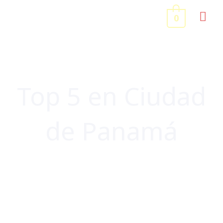
Ir
ME
0
al
contenido
PRI
Top 5 en Ciudad
de Panamá
CENTROAMÉRICA Y CARIBE
,
PANAMÁ
,
VIAJES