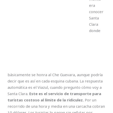
era
conocer
Santa
Clara
donde
básicamente se honra al Che Guevara, aunque podría
decir que es así en cada esquina cubana. La respuesta
automática es el Viazul, cuando pregunto cómo voy a
Santa Clara.
Este es el servicio de transporte para
turistas costoso al límite de la ridiculez.
Por un
recorrido de una hora y media en una carcacha cobran
10 dólares. Los turistas lo pagan sin refutar por