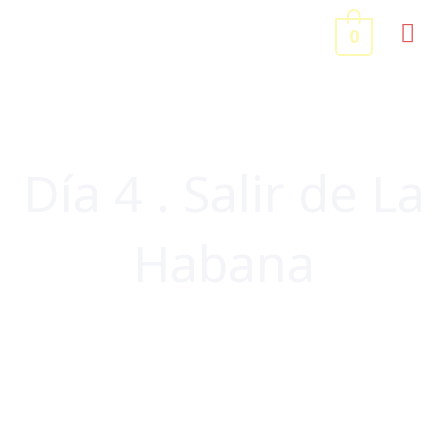
Ir
ME
0
al
contenido
PRI
Día 4 . Salir de La
Habana
CENTROAMÉRICA Y CARIBE
,
CUBA
,
VIAJES