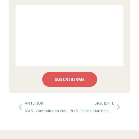
SUSCRIBIRME
Ant
Sigui
ANTERIOR
SIGUIENTE
Día 3 . Contradicción Cubana
Día 5 . Persecusión Habanera