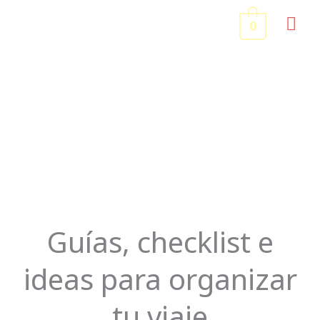
Ir
ME
0
al
contenido
PRI
Organiza tu Viaje
Guías, checklist e
ideas para organizar
tu viaje